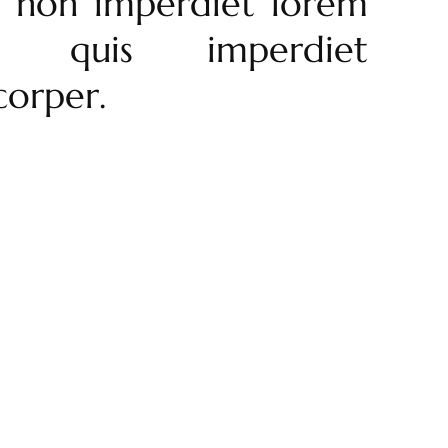
 non imperdiet lorem
is quis imperdiet
corper.