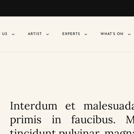
 US
ARTIST
EXPERTS
WHAT’S ON
Interdum et malesuad
primis in faucibus. 
tincidunt pulvinar, mag