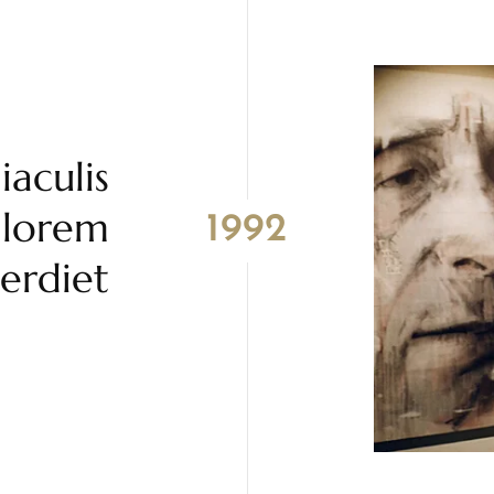
aculis
 lorem
1992
rdiet