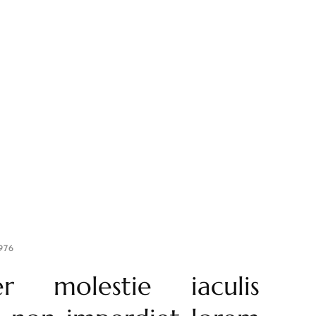
976
er molestie iaculis