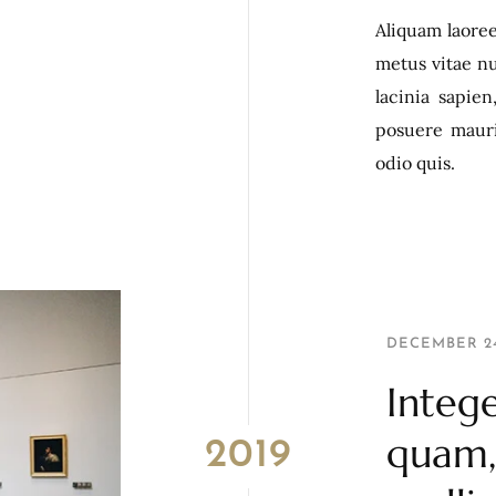
Aliquam laoree
metus vitae nu
lacinia sapien
posuere mauri
odio quis.
DECEMBER 24
Integ
quam,
2019