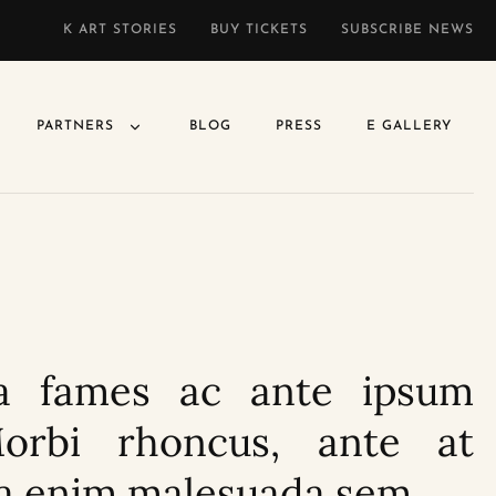
K ART STORIES
BUY TICKETS
SUBSCRIBE NEWS
PARTNERS
BLOG
PRESS
E GALLERY
a fames ac ante ipsum
Morbi rhoncus, ante at
na enim malesuada sem.