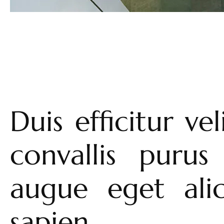
Duis efficitur v
convallis purus
augue eget ali
sapien.