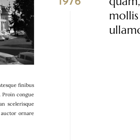
quam,
1976
moll
ullam
ntesque finibus
s. Proin congue
ean scelerisque
 auctor ornare