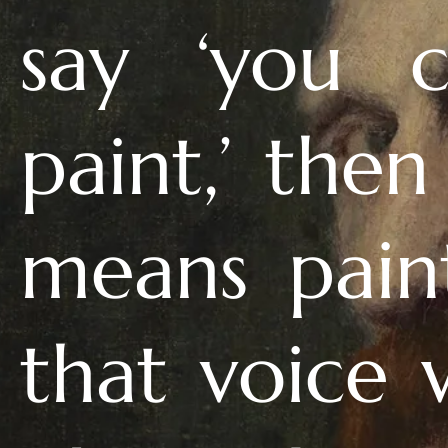
say ‘you c
paint,’ then
means pain
that voice w