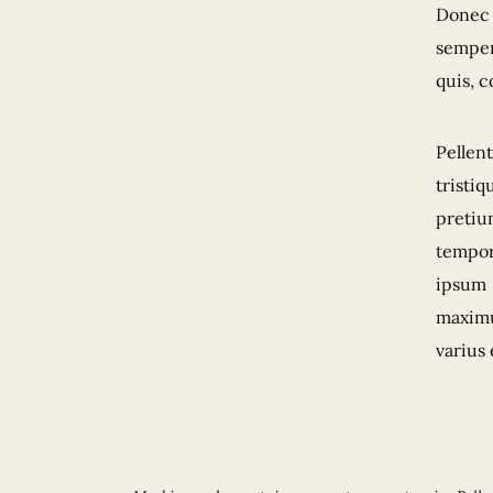
Donec 
semper
quis, 
Pellent
tristiq
pretiu
tempor
ipsum 
maximu
varius 