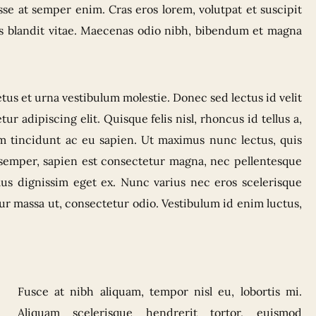
e at semper enim. Cras eros lorem, volutpat et suscipit
tus blandit vitae. Maecenas odio nibh, bibendum et magna
etus et urna vestibulum molestie. Donec sed lectus id velit
ur adipiscing elit. Quisque felis nisl, rhoncus id tellus a,
um tincidunt ac eu sapien. Ut maximus nunc lectus, quis
t semper, sapien est consectetur magna, nec pellentesque
us dignissim eget ex. Nunc varius nec eros scelerisque
ur massa ut, consectetur odio. Vestibulum id enim luctus,
Fusce at nibh aliquam, tempor nisl eu, lobortis mi.
Aliquam scelerisque hendrerit tortor, euismod