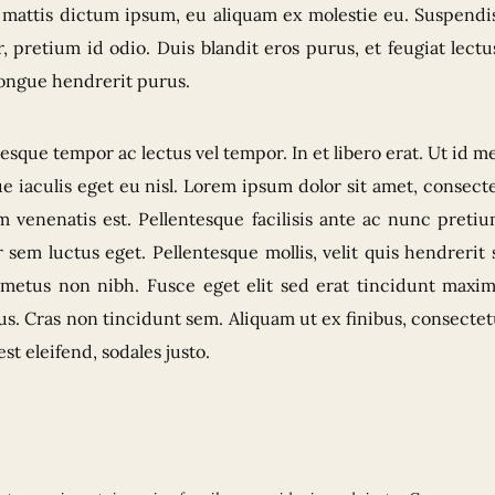
mattis dictum ipsum, eu aliquam ex molestie eu. Suspendiss
, pretium id odio. Duis blandit eros purus, et feugiat lec
congue hendrerit purus.
esque tempor ac lectus vel tempor. In et libero erat. Ut id m
ue iaculis eget eu nisl. Lorem ipsum dolor sit amet, consectet
m venenatis est. Pellentesque facilisis ante ac nunc preti
 sem luctus eget. Pellentesque mollis, velit quis hendreri
metus non nibh. Fusce eget elit sed erat tincidunt maxim
s. Cras non tincidunt sem. Aliquam ut ex finibus, consectet
est eleifend, sodales justo.