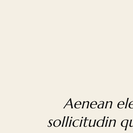
Aenean elei
sollicitudin q