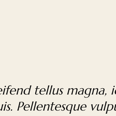
fend tellus magna, i
uis. Pellentesque vulp