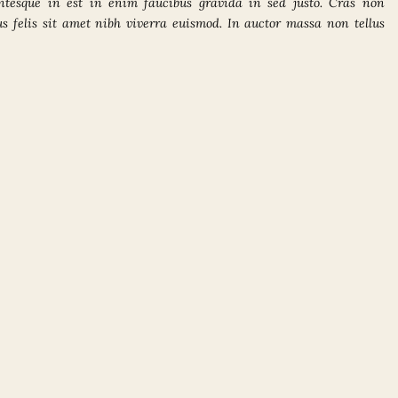
entesque in est in enim faucibus gravida in sed justo. Cras non
us felis sit amet nibh viverra euismod. In auctor massa non tellus