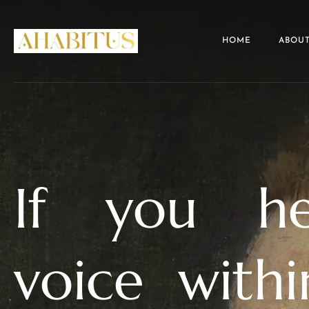
HOME
ABOUT
If you h
voice with