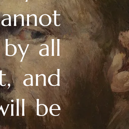
annot
 by all
t, and
ill be