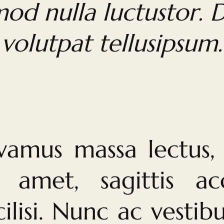
mod nulla luctustor. 
volutpat tellusipsum.
vamus massa lectus, 
t amet, sagittis ac
cilisi. Nunc ac vesti