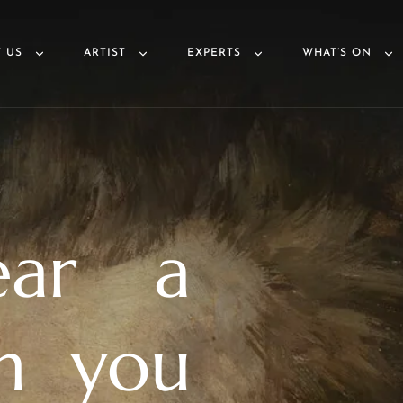
 US
ARTIST
EXPERTS
WHAT’S ON
ear a
in you